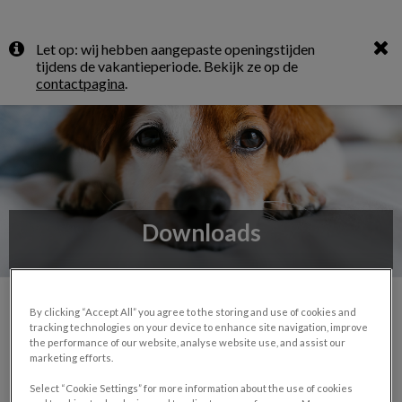
Zoek
Let op: wij hebben aangepaste openingstijden
Zoek
tijdens de vakantieperiode. Bekijk ze op de
contactpagina
.
Downloads
By clicking “Accept All” you agree to the storing and use of cookies and
tracking technologies on your device to enhance site navigation, improve
Downloads
the performance of our website, analyse website use, and assist our
marketing efforts.
Select “Cookie Settings” for more information about the use of cookies