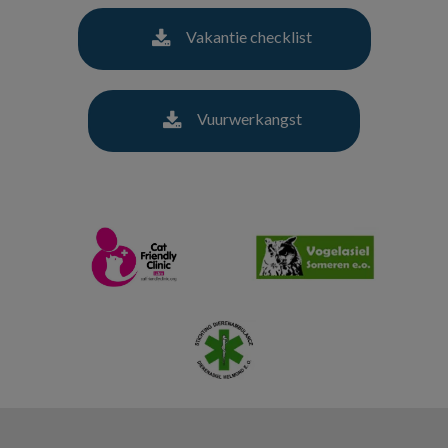
Vakantie checklist
Vuurwerkangst