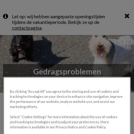
Zoek
Let op: wij hebben aangepaste openingstijden
Zoek
tijdens de vakantieperiode. Bekijk ze op de
contactpagina
.
Gedragsproblemen
Ongewenst gedrag aanpakken
By clicking “Accept All” you agree to the storing and use of cookies and
tracking technologies on your device to enhance site navigation, improve
the performance of our website, analyse website use, and assist our
marketing efforts.
Aangeboren of aangeleerd?
Select “Cookie Settings” for more information about the use of cookies
and tracking technologies and to adjust your preferences. More
information is available in our Privacy Notice and Cookie Policy.