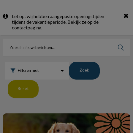
Zoek
Let op: wij hebben aangepaste openingstijden
Zoek
tijdens de vakantieperiode. Bekijk ze op de
contactpagina
.
Zoek
Filteren met
Reset
De zomerchecklist voor je huisdier