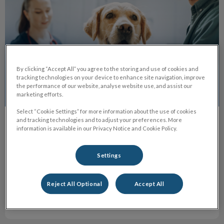
By clicking “Accept All” you agree to the storing and use of cookies and
tracking technologies on your device to enhance site navigation, improve
the performance of our website, analyse website use, and assist our
marketing efforts.
Select “Cookie Settings” for more information about the use of cookies
and tracking technologies and to adjust your preferences. More
Gezondheidsscreening hond en kat
information is available in our Privacy Notice and Cookie Policy.
Met trots introduceren we de gezondheidsscreening voor
huisdieren: een preventief, grondig onderzoek van je hond of
Settings
kat.
Reject All Optional
Accept All
Lees hier meer over